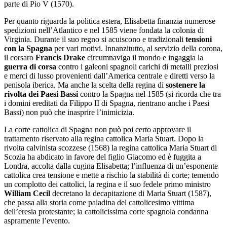
parte di Pio V (1570).
Per quanto riguarda la politica estera, Elisabetta finanzia numerose
spedizioni nell’Atlantico e nel 1585 viene fondata la colonia di
Virginia. Durante il suo regno si acuiscono e tradizionali
tensioni
con la Spagna
per vari motivi. Innanzitutto, al servizio della corona,
il corsaro
Francis Drake
circumnaviga il mondo e ingaggia la
guerra di corsa
contro i galeoni spagnoli carichi di metalli preziosi
e merci di lusso provenienti dall’America centrale e diretti verso la
penisola iberica. Ma anche la scelta della regina di
sostenere la
rivolta dei Paesi Bassi
contro la Spagna nel 1585 (si ricorda che tra
i domini ereditati da Filippo II di Spagna, rientrano anche i Paesi
Bassi) non può che inasprire l’inimicizia.
La corte cattolica di Spagna non può poi certo approvare il
trattamento riservato alla regina cattolica Maria Stuart. Dopo la
rivolta calvinista scozzese (1568) la regina cattolica Maria Stuart di
Scozia ha abdicato in favore del figlio Giacomo ed è fuggita a
Londra, accolta dalla cugina Elisabetta; l’influenza di un’esponente
cattolica crea tensione e mette a rischio la stabilità di corte; temendo
un complotto dei cattolici, la regina e il suo fedele primo ministro
William Cecil
decretano la decapitazione di Maria Stuart (1587),
che passa alla storia come paladina del cattolicesimo vittima
dell’eresia protestante; la cattolicissima corte spagnola condanna
aspramente l’evento.