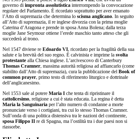
governo di
impronta assolutistica
interrompendo la convocazione
regolare del Parlamento. È ricordato soprattutto per aver emanato
l’Atto di supremazia che determina lo
scisma anglicano
. In seguito
all’Atto di supremazia, il re inglese divorzia con la prima moglie
Caterina d’Aragona e prende in sposa Anna Bolena; dalla terza
moglie Jane Seymour ottiene l’erede maschio tanto atteso che gli
succederà al trono.
Nel 1547 diviene re
Edoardo VI
, ricordato per la fragilità della sua
salute e la brevità del suo regno. È calvinista e imprime la
svolta
protestante
alla Chiesa inglese. L’arcivescovo di Canterbury
Thomas Cramner
, massima autorità religiosa ad affiancarlo (come
stabilito dall’Atto di supremazia), cura la pubblicazione del
Book of
common prayer
, primo testo di riferimento liturgico e dottrinale
dell’anglicanesimo.
Nel 1553 sale al potere
Maria I
che tenta di ripristinare il
cattolicesimo
, religione a cui è stata educata. La regina è detta
Maria la Sanguinaria
per l’alto numero di condanne a morte
pronunciate verso i cortigiani, tra cui lo stesso Thomas Cramner.
Sull’onda di una politica distensiva tra le nazioni del continente,
sposa Filippo II
re di Spagna, ma l’ostilità tra i due paesi non si
riassorbe.