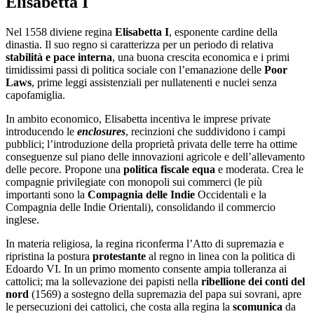
Elisabetta I
Nel 1558 diviene regina
Elisabetta I
, esponente cardine della
dinastia. Il suo regno si caratterizza per un periodo di relativa
stabilità e pace interna
, una buona crescita economica e i primi
timidissimi passi di politica sociale con l’emanazione delle
Poor
Laws
, prime leggi assistenziali per nullatenenti e nuclei senza
capofamiglia.
In ambito economico, Elisabetta incentiva le imprese private
introducendo le
enclosures
, recinzioni che suddividono i campi
pubblici; l’introduzione della proprietà privata delle terre ha ottime
conseguenze sul piano delle innovazioni agricole e dell’allevamento
delle pecore. Propone una
politica fiscale equa
e moderata. Crea le
compagnie privilegiate con monopoli sui commerci (le più
importanti sono la
Compagnia delle Indie
Occidentali e la
Compagnia delle Indie Orientali), consolidando il commercio
inglese.
In materia religiosa, la regina riconferma l’Atto di supremazia e
ripristina la postura
protestante
al regno in linea con la politica di
Edoardo VI. In un primo momento consente ampia tolleranza ai
cattolici; ma la sollevazione dei papisti nella
ribellione dei conti del
nord
(1569) a sostegno della supremazia del papa sui sovrani, apre
le persecuzioni dei cattolici, che costa alla regina la
scomunica
da