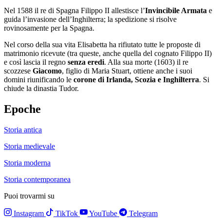
Nel 1588 il re di Spagna Filippo II allestisce l’
Invincibile Armata
e
guida l’invasione dell’Inghilterra; la spedizione si risolve
rovinosamente per la Spagna.
Nel corso della sua vita Elisabetta ha rifiutato tutte le proposte di
matrimonio ricevute (tra queste, anche quella del cognato Filippo II)
e così lascia il regno
senza eredi
. Alla sua morte (1603) il re
scozzese
Giacomo
, figlio di Maria Stuart, ottiene anche i suoi
domini riunificando le
corone di Irlanda, Scozia e Inghilterra
. Si
chiude la dinastia Tudor.
Epoche
Storia antica
Storia medievale
Storia moderna
Storia contemporanea
Puoi trovarmi su
Instagram
TikTok
YouTube
Telegram